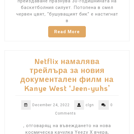
преиздаване празнува 30-годишнината на
баскетболния силует. Потопена в смел
червен цвят, “бушуващият бик” е настигнат
в
Read More
Netflix намалява
трейлъра за новия
документален филм на
Kanye West ‘Jeen-yuhs’
December 24, 2022
clgn
0
Comments
, отговарящ на въвеждането на нова
космическа качулка Yeezy X вчера,