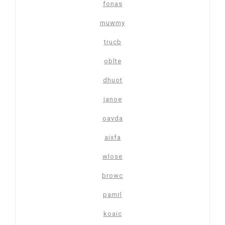
fonas
muwmy
trucb
oblte
dhuot
janoe
oavda
aixfa
wlose
browc
pamrl
koaic