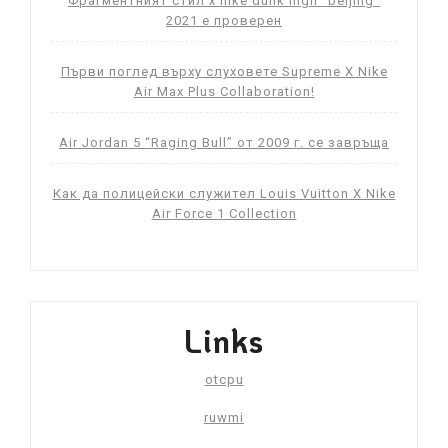
Фрагментният стил x nike dunk high “beijing”
2021 е проверен
Първи поглед върху слуховете Supreme X Nike
Air Max Plus Collaboration!
Air Jordan 5 “Raging Bull” от 2009 г. се завръща
Как да полицейски служител Louis Vuitton X Nike
Air Force 1 Collection
Links
otcpu
ruwmi