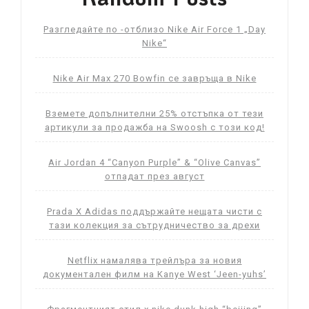
Разгледайте по -отблизо Nike Air Force 1 „Day
Nike“
Nike Air Max 270 Bowfin се завръща в Nike
Вземете допълнителни 25% отстъпка от тези
артикули за продажба на Swoosh с този код!
Air Jordan 4 “Canyon Purple” & “Olive Canvas”
отпадат през август
Prada X Adidas поддържайте нещата чисти с
тази колекция за сътрудничество за дрехи
Netflix намалява трейлъра за новия
документален филм на Kanye West ‘Jeen-yuhs’