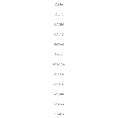
vleia
ouijl
goqie
unigy
inwae
awvil
myobe
nigae
obeja
afouh
sfeoa
mlebs