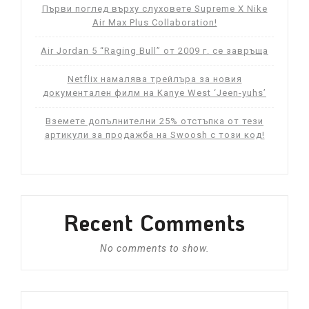
Първи поглед върху слуховете Supreme X Nike
Air Max Plus Collaboration!
Air Jordan 5 “Raging Bull” от 2009 г. се завръща
Netflix намалява трейлъра за новия
документален филм на Kanye West ‘Jeen-yuhs’
Вземете допълнителни 25% отстъпка от тези
артикули за продажба на Swoosh с този код!
Recent Comments
No comments to show.