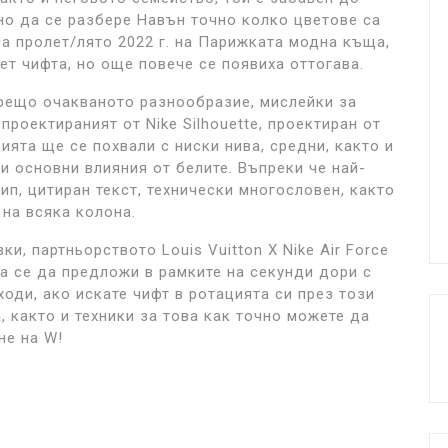
дно да се разбере Навън точно колко цветове са
на пролет/лято 2022 г. на Парижката модна къща,
ет чифта, но още повече се появиха оттогава.
орещо очакваното разнообразие, мислейки за
 проектираният от Nike Silhouette, проектиран от
ията ще се похвали с ниски нива, средни, както и
и основни влияния от белите. Въпреки че най-
п, цитиран текст, технически многословен, както
 на всяка колона.
и, партньорството Louis Vuitton X Nike Air Force
а се да предложи в рамките на секунди дори с
ходи, ако искате чифт в ротацията си през този
, както и техники за това как точно можете да
не на W!