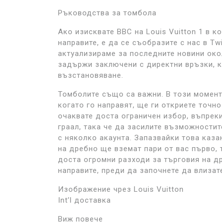
Ръководства за томбола
Ако изисквате ВВС на Louis Vuitton 1 в 
направите, е да се съобразите с нас в Twi
актуализираме за последните новини око
задържи заключени с директни връзки, к
възстановяване.
Томболите също са важни. В този момент
когато го направят, ще ги откриете точно
очаквате доста ограничен избор, въпреки
граал, така че да засилите възможностит
с няколко акаунта. Запазвайки това каза
на дребно ще вземат пари от вас първо, 
доста огромни разходи за търговия на др
направите, преди да започнете да влизат
Изображение чрез Louis Vuitton
Int’l доставка
Виж повече