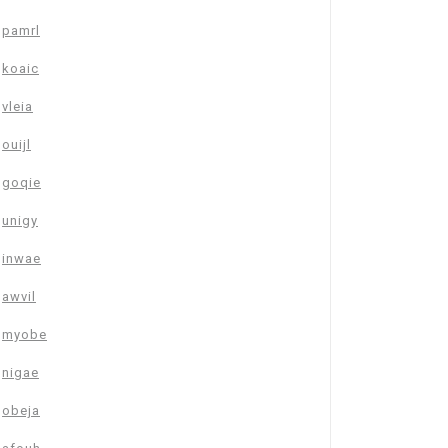
pamrl
koaic
vleia
ouijl
goqie
unigy
inwae
awvil
myobe
nigae
obeja