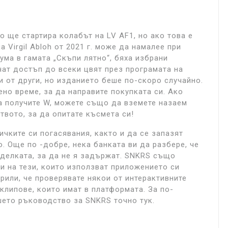
о ще стартира колабът на LV AF1, но ако това е
а Virgil Abloh от 2021 г. може да намалее при
ума в гамата „Скъпи лятно“, бяха избрани
чат достъп до всеки цвят през програмата на
и от други, но изданието беше по-скоро случайно.
ено време, за да направите покупката си. Ако
а получите W, можете също да вземете назаем
твото, за да опитате късмета си!
ичките си погасявания, както и да се запазят
. Още по -добре, нека банката ви да разбере, че
сделката, за да не я задържат. SNKRS също
 на тези, които използват приложението си
ерили, че проверявате някои от интерактивните
оклипове, които имат в платформата. За по-
шето ръководство за SNKRS точно тук.