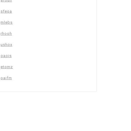
afouh
sfeoa
mlebs
rhooh
ushox
oaois
etomz
oaifm