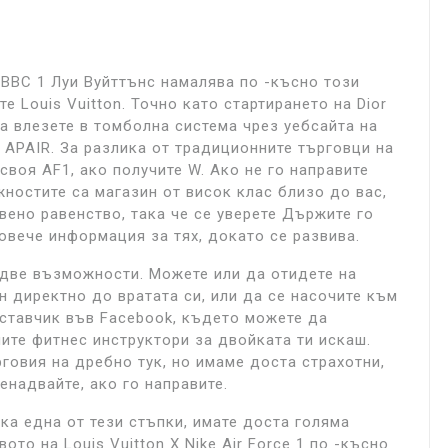
о ВВС 1 Луи Вуйттънс намалява по -късно този
 Louis Vuitton. Точно като стартирането на Dior
да влезете в томболна система чрез уебсайта на
 APAIR. За разлика от традиционните търговци на
своя AF1, ако получите W. Ако не го направите
ностите са магазин от висок клас близо до вас,
ено равенство, така че се уверете Държите го
овече информация за тях, докато се развива.
е две възможности. Можете или да отидете на
ен директно до вратата си, или да се насочите към
оставчик във Facebook, където можете да
ните фитнес инструктори за двойката ти искаш.
рговия на дребно тук, но имаме доста страхотни,
ненадвайте, ако го направите.
яка една от тези стъпки, имате доста голяма
то на Louis Vuitton X Nike Air Force 1 по -късно