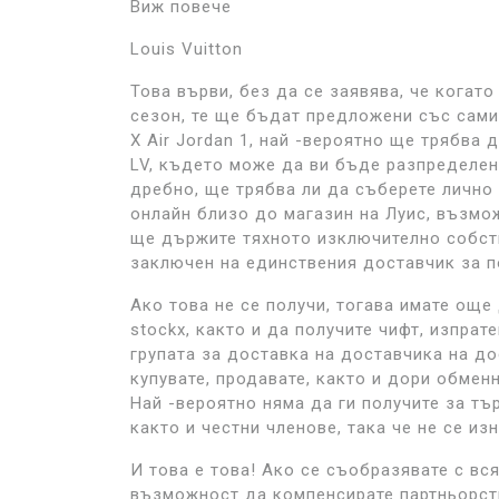
Виж повече
Louis Vuitton
Това върви, без да се заявява, че когат
сезон, те ще бъдат предложени със самите
X Air Jordan 1, най -вероятно ще трябва 
LV, където може да ви бъде разпределен
дребно, ще трябва ли да съберете лично 
онлайн близо до магазин на Луис, възмож
ще държите тяхното изключително собств
заключен на единствения доставчик за п
Ако това не се получи, тогава имате ощ
stockx, както и да получите чифт, изпрат
групата за доставка на доставчика на д
купувате, продавате, както и дори обмен
Най -вероятно няма да ги получите за тъ
както и честни членове, така че не се из
И това е това! Ако се съобразявате с вс
възможност да компенсирате партньорство