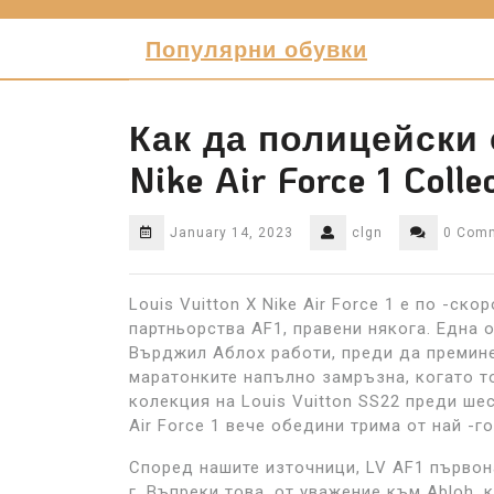
Skip
to
Популярни обувки
content
Как да полицейски с
Nike Air Force 1 Colle
January 14, 2023
clgn
0 Com
Louis Vuitton X Nike Air Force 1 е по -ск
партньорства AF1, правени някога. Една 
Върджил Аблох работи, преди да премине
маратонките напълно замръзна, когато т
колекция на Louis Vuitton SS22 преди ше
Air Force 1 вече обедини трима от най -г
Според нашите източници, LV AF1 първон
г. Въпреки това, от уважение към Abloh, 