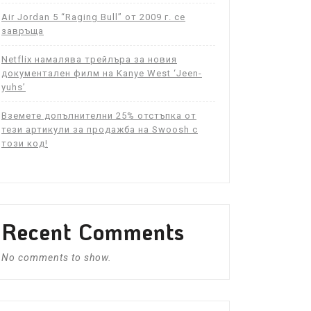
Air Jordan 5 “Raging Bull” от 2009 г. се
завръща
Netflix намалява трейлъра за новия
документален филм на Kanye West ‘Jeen-
yuhs’
Вземете допълнителни 25% отстъпка от
тези артикули за продажба на Swoosh с
този код!
Recent Comments
No comments to show.