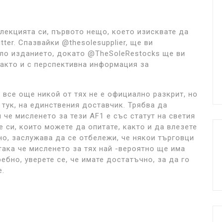
колекцията си, първото нещо, което изисквате да
tter. Спазвайки @thesolesupplier, ще ви
ло изданието, докато @TheSoleRestocks ще ви
акто и с перспективна информация за
 все още никой от тях не е официално разкрит, но
 тук, на единствения доставчик. Трябва да
 че мисленето за тези AF1 е със статут на светия
е си, които можете да опитате, както и да влезете
но, заслужава да се отбележи, че някои търговци
така че мисленето за тях най -вероятно ще има
ебно, уверете се, че имате достатъчно, за да го
е.