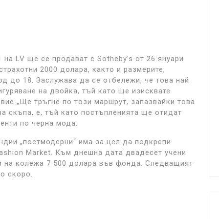
 на LV ще се продават с Sotheby’s от 26 януари
страхотни 2000 долара, както и размерите,
д до 18. Заслужава да се отбележи, че това най
игуряване на двойка, тъй като ще изисквате
вие „Ще тръгне по този маршрут, запазвайки това
ва скъпа, е, тъй като постъпленията ще отидат
енти по черна мода.
ендии „постмодерни“ има за цел да подкрепи
ashion Market. Към днешна дата двадесет учени
и на колежа 7 500 долара във фонда. Следващият
о скоро.