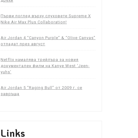
дрехи
Първи поглед върху слуховете Supreme X
Nike Air Max Plus Collaboration!
Air Jordan 4 “Canyon Purple” & “Olive Canvas”
отпадат през август
Netflix намалява трейлъра за новия
документален филм на Kanye West ‘Jeen-
yuhs’
Air Jordan 5 “Raging Bull” от 2009 г. се
завръща
Links