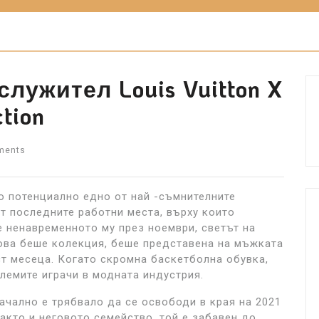
лужител Louis Vuitton X
ction
ments
оро потенциално едно от най -съмнителните
от последните работни места, върху които
 ненавременното му през ноември, светът на
ова беше колекция, беше представена на мъжката
ст месеца. Когато скромна баскетболна обувка,
олемите играчи в модната индустрия.
ачално е трябвало да се освободи в края на 2021
както и неговото семейство, той е забавен до