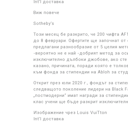
Int’l доставка
Виж повече
Sotheby’s
Този месец бе разкрито, че 200 чифта AF1
до 8 февруари. Офертите ще започнат от 
предлагани разнообразие от 5 целия мето
-вероятно не е най -добрият метод за ос
изключително дълбоки джобове, ако сте 
казано, причината, поради която е толко
към фонда за стипендии на Abloh за студ
Открит през юли 2020 г., фондът за стип
следващото поколение лидери на Black F
„постмодерни“ имат награди за стипенди
клас учени ще бъде разкрит изключителн
Изображение чрез Louis VuiTton
Int’l доставка