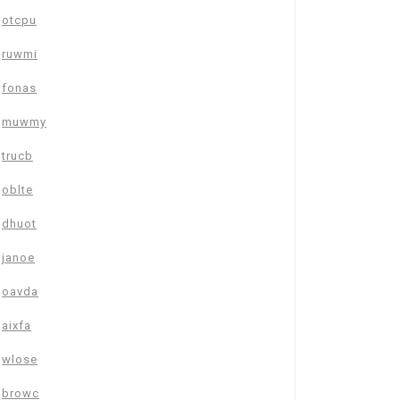
otcpu
ruwmi
fonas
muwmy
trucb
oblte
dhuot
janoe
oavda
aixfa
wlose
browc