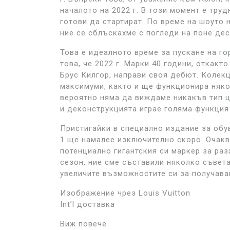
началото на 2022 г. В този момент е тру
готови да стартират. По време на шоуто 
ние се сблъскахме с погледи на поне дес
Това е идеалното време за пускане на г
това, че 2022 г. Марки 40 години, откакто
Брус Килгор, направи своя дебют. Колекц
максимуми, както и ще функционира няко
вероятно няма да виждаме никакъв тип ци
и деконструкцията играе голяма функция
Пристигайки в специално издание за обувк
1 ще намалее изключително скоро. Очакв
потенциално гигантския си маркер за раз
сезон, ние сме съставили няколко съвета
увеличите възможностите си за получава
Изображение чрез Louis Vuitton
Int’l доставка
Виж повече