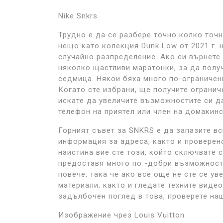
Nike Snkrs
Трудно е да се разбере точно колко точн
нещо като колекция Dunk Low от 2021 г. н
случайно разпределение. Ако си върнете 
няколко щастливи маратонки, за да полу
седмица. Някои бяха много по-ограничен
Когато сте избрани, ще получите огранич
искате да увеличите възможностите си д
телефон на приятел или член на домакинс
Горният съвет за SNKRS е да запазите вс
информация за адреса, както и проверено
наистина вие сте този, който сключвате 
предоставя много по -добри възможности
повече, така че ако все още не сте се ув
материали, както и гледате техните виде
задълбочен поглед в това, проверете на
Изображение чрез Louis Vuitton